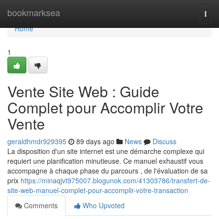
Home
bookmarksea
Togg
navi
Home
1
Vente Site Web : Guide
Complet pour Accomplir Votre
Vente
geraldhmdr929395
89 days ago
News
Discuss
La disposition d'un site internet est une démarche complexe qui
requiert une planification minutieuse. Ce manuel exhaustif vous
accompagne à chaque phase du parcours , de l'évaluation de sa
prix
https://minaqjvt975007.blogunok.com/41303786/transfert-de-
site-web-manuel-complet-pour-accomplir-votre-transaction
Comments
Who Upvoted