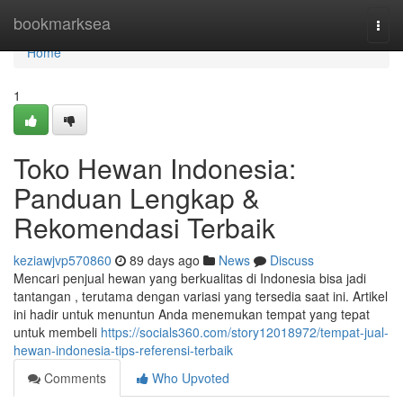
Home
bookmarksea
Togg
navi
Home
1
Toko Hewan Indonesia:
Panduan Lengkap &
Rekomendasi Terbaik
keziawjvp570860
89 days ago
News
Discuss
Mencari penjual hewan yang berkualitas di Indonesia bisa jadi
tantangan , terutama dengan variasi yang tersedia saat ini. Artikel
ini hadir untuk menuntun Anda menemukan tempat yang tepat
untuk membeli
https://socials360.com/story12018972/tempat-jual-
hewan-indonesia-tips-referensi-terbaik
Comments
Who Upvoted