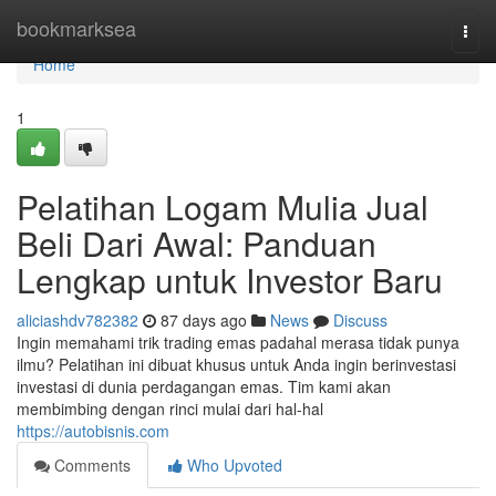
Home
bookmarksea
Togg
navi
Home
1
Pelatihan Logam Mulia Jual
Beli Dari Awal: Panduan
Lengkap untuk Investor Baru
aliciashdv782382
87 days ago
News
Discuss
Ingin memahami trik trading emas padahal merasa tidak punya
ilmu? Pelatihan ini dibuat khusus untuk Anda ingin berinvestasi
investasi di dunia perdagangan emas. Tim kami akan
membimbing dengan rinci mulai dari hal-hal
https://autobisnis.com
Comments
Who Upvoted