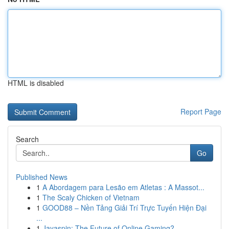
HTML is disabled
Report Page
Search
Go
Published News
1
A Abordagem para Lesão em Atletas : A Massot...
1
The Scaly Chicken of Vietnam
1
GOOD88 – Nền Tảng Giải Trí Trực Tuyến Hiện Đại
...
1
Jayaspin: The Future of Online Gaming?