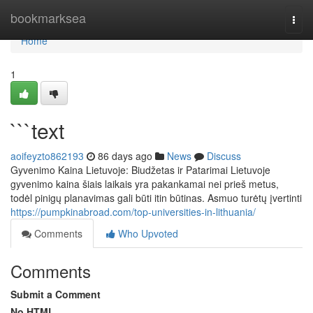
Home
bookmarksea
Togg
navi
Home
1
```text
aoifeyzto862193
86 days ago
News
Discuss
Gyvenimo Kaina Lietuvoje: Biudžetas ir Patarimai Lietuvoje
gyvenimo kaina šiais laikais yra pakankamai nei prieš metus,
todėl pinigų planavimas gali būti itin būtinas. Asmuo turėtų įvertinti
https://pumpkinabroad.com/top-universities-in-lithuania/
Comments
Who Upvoted
Comments
Submit a Comment
No HTML