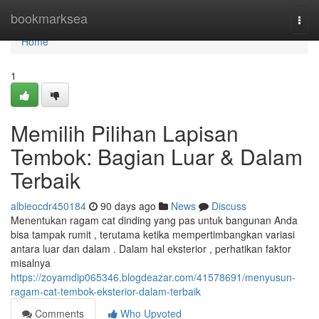
Home
bookmarksea
Togg
navi
Home
1
Memilih Pilihan Lapisan
Tembok: Bagian Luar & Dalam
Terbaik
albieocdr450184
90 days ago
News
Discuss
Menentukan ragam cat dinding yang pas untuk bangunan Anda
bisa tampak rumit , terutama ketika mempertimbangkan variasi
antara luar dan dalam . Dalam hal eksterior , perhatikan faktor
misalnya
https://zoyamdip065346.blogdeazar.com/41578691/menyusun-
ragam-cat-tembok-eksterior-dalam-terbaik
Comments
Who Upvoted