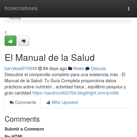
Home
bookmarksea
Togg
navi
Home
1
El Manual de la Salud
barryksel070908
89 days ago
News
Discuss
Descubre el compendio completo para una existencia más . El
Manual de la Salud: Tu Guía Completa proporciona datos
prácticos sobre nutrición , actividad física , equilibrio psíquico y
gran cantidad
https://saulincn903704.blogitright.com/profile
Comments
Who Upvoted
Comments
Submit a Comment
No HTML