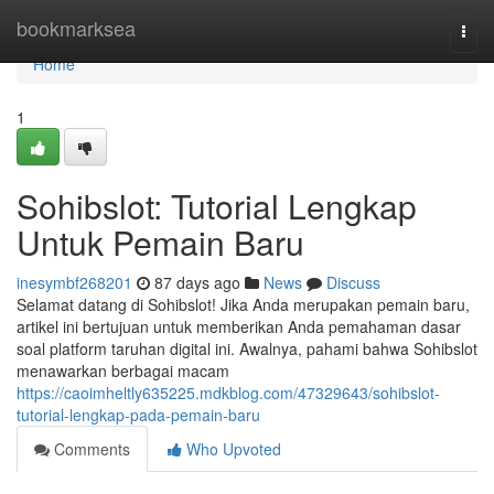
Home
bookmarksea
Togg
navi
Home
1
Sohibslot: Tutorial Lengkap
Untuk Pemain Baru
inesymbf268201
87 days ago
News
Discuss
Selamat datang di Sohibslot! Jika Anda merupakan pemain baru,
artikel ini bertujuan untuk memberikan Anda pemahaman dasar
soal platform taruhan digital ini. Awalnya, pahami bahwa Sohibslot
menawarkan berbagai macam
https://caoimheltly635225.mdkblog.com/47329643/sohibslot-
tutorial-lengkap-pada-pemain-baru
Comments
Who Upvoted