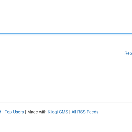
Rep
d
|
Top Users
| Made with
Kliqqi CMS
|
All RSS Feeds