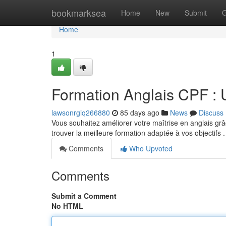
Home
bookmarksea
Home
New
Submit
G
Home
1
Formation Anglais CPF :
lawsonrgiq266880
85 days ago
News
Discuss
Vous souhaitez améliorer votre maîtrise en anglais gr
trouver la meilleure formation adaptée à vos objectifs 
Comments
Who Upvoted
Comments
Submit a Comment
No HTML