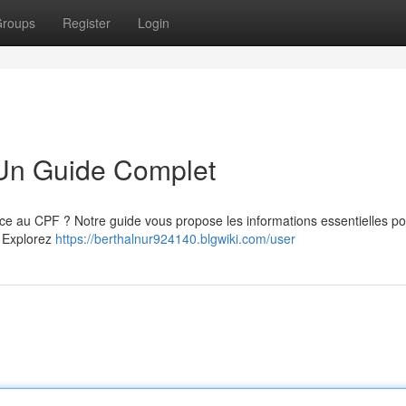
roups
Register
Login
 Un Guide Complet
âce au CPF ? Notre guide vous propose les informations essentielles p
. Explorez
https://berthalnur924140.blgwiki.com/user