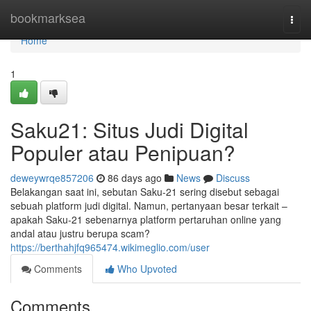
Home
bookmarksea
Togg
navi
Home
1
Saku21: Situs Judi Digital
Populer atau Penipuan?
deweywrqe857206
86 days ago
News
Discuss
Belakangan saat ini, sebutan Saku-21 sering disebut sebagai
sebuah platform judi digital. Namun, pertanyaan besar terkait –
apakah Saku-21 sebenarnya platform pertaruhan online yang
andal atau justru berupa scam?
https://berthahjfq965474.wikimeglio.com/user
Comments
Who Upvoted
Comments