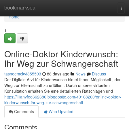
Home
bookmarksea
Togg
navi
Home
1
Online-Doktor Kinderwunsch:
Ihr Weg zur Schwangerschaft
tasneemckvf855593
88 days ago
News
Discuss
Der Digitale Arzt für Kinderwunsch bietet Ihnen Möglichkeit , den
Weg zur Elternschaft zu erfüllen . Durch unserer virtuellen
Konsultation erhalten Sie eine detaillierten Ratschlägen und
https://lilianvfeo662686.bloggosite.com/49168260/online-doktor-
kinderwunsch-ihr-weg-zur-schwangerschaft
Comments
Who Upvoted
Comments