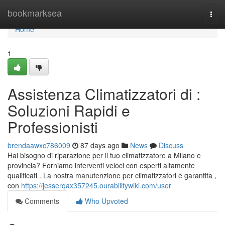
Home
bookmarksea
Togg
navi
Home
1
Assistenza Climatizzatori di :
Soluzioni Rapidi e
Professionisti
brendaawxc786009
87 days ago
News
Discuss
Hai bisogno di riparazione per il tuo climatizzatore a Milano e
provincia? Forniamo interventi veloci con esperti altamente
qualificati . La nostra manutenzione per climatizzatori è garantita ,
con
https://jesserqax357245.ourabilitywiki.com/user
Comments
Who Upvoted