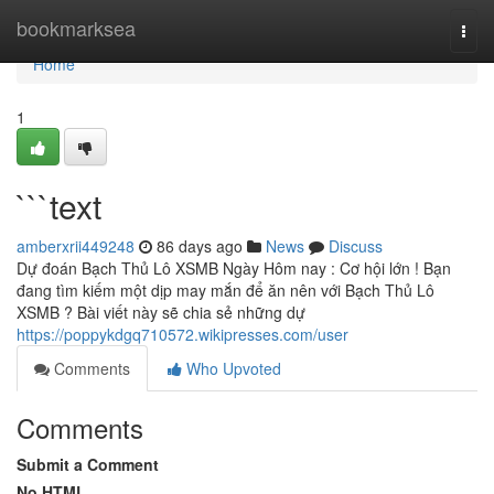
Home
bookmarksea
Togg
navi
Home
1
```text
amberxrii449248
86 days ago
News
Discuss
Dự đoán Bạch Thủ Lô XSMB Ngày Hôm nay : Cơ hội lớn ! Bạn
đang tìm kiếm một dịp may mắn để ăn nên với Bạch Thủ Lô
XSMB ? Bài viết này sẽ chia sẻ những dự
https://poppykdgq710572.wikipresses.com/user
Comments
Who Upvoted
Comments
Submit a Comment
No HTML