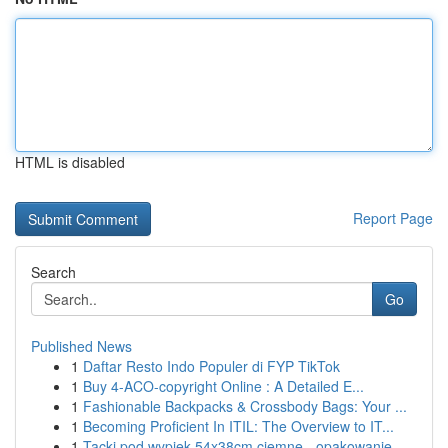
HTML is disabled
Report Page
Search
Go
Published News
1
Daftar Resto Indo Populer di FYP TikTok
1
Buy 4-ACO-copyright Online : A Detailed E...
1
Fashionable Backpacks & Crossbody Bags: Your ...
1
Becoming Proficient In ITIL: The Overview to IT...
1
Tacki pod wypiek 54x38cm ciemne - opakowanie