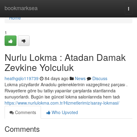
Home
bookmarksea
Togg
navi
Home
1
Nurlu Lokma : Atadan Damak
Zevkine Yolculuk
heathgqlo119739
84 days ago
News
Discuss
Lokma yüzyıllardır Anadolu geleneklerinin vazgeçilmez parçası .
Rivayetlere göre bu tatlıyı yapanlar çarşılarda stantlarında
sunuyorlardı. Bugün ise güncel lokma salonlarında hem tadı
https://www.nurlulokma.com.tr/Hizmetlerimiz/saray-lokmasi/
Comments
Who Upvoted
Comments