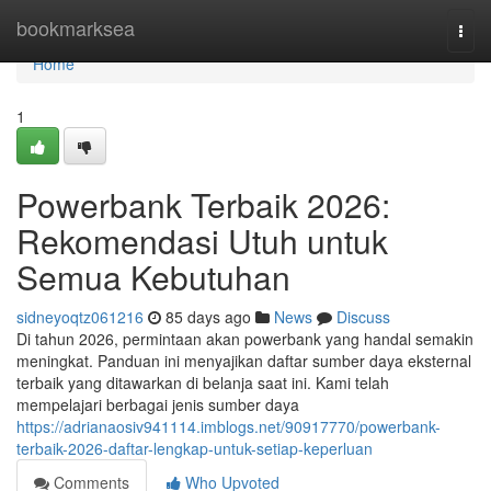
Home
bookmarksea
Togg
navi
Home
1
Powerbank Terbaik 2026:
Rekomendasi Utuh untuk
Semua Kebutuhan
sidneyoqtz061216
85 days ago
News
Discuss
Di tahun 2026, permintaan akan powerbank yang handal semakin
meningkat. Panduan ini menyajikan daftar sumber daya eksternal
terbaik yang ditawarkan di belanja saat ini. Kami telah
mempelajari berbagai jenis sumber daya
https://adrianaosiv941114.imblogs.net/90917770/powerbank-
terbaik-2026-daftar-lengkap-untuk-setiap-keperluan
Comments
Who Upvoted