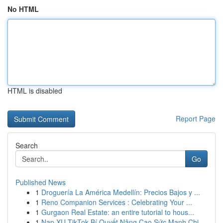
No HTML
HTML is disabled
Report Page
Search
Go
Published News
1
Droguería La América Medellín: Precios Bajos y ...
1
Reno Companion Services : Celebrating Your ...
1
Gurgaon Real Estate: an entire tutorial to hous...
1
Nạp XU TikTok Bí Quyết Nâng Cao Sức Mạnh Chi...