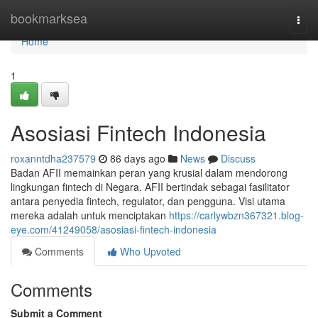
Home
bookmarksea
Togg
navi
Home
1
Asosiasi Fintech Indonesia
roxanntdha237579
86 days ago
News
Discuss
Badan AFII memainkan peran yang krusial dalam mendorong
lingkungan fintech di Negara. AFII bertindak sebagai fasilitator
antara penyedia fintech, regulator, dan pengguna. Visi utama
mereka adalah untuk menciptakan
https://carlywbzn367321.blog-
eye.com/41249058/asosiasi-fintech-indonesia
Comments
Who Upvoted
Comments
Submit a Comment