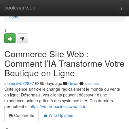
Home
bookmarksea
Togg
navi
Home
1
Commerce Site Web :
Comment l’IA Transforme Votre
Boutique en Ligne
albieaxlv582897
85 days ago
News
Discuss
L’intelligence artificielle change radicalement le monde du vente
en ligne. Désormais, vos clients peuvent découvrir d’une
expérience unique grâce à des systèmes d'IA. Ces derniers
permettent d’
https://vente-businessweb-ia.fr/
Comments
Who Upvoted