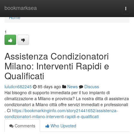
Home
bookmarksea
Togg
navi
Home
1
Assistenza Condizionatori
Milano: Interventi Rapidi e
Qualificati
luluilcn682245
85 days ago
News
Discuss
Hai bisogno di supporto immediata per il tuo impianto di
climatizzazione a Milano e provincia? La nostra ditta di assistenza
condizionatori a Milano città offre servizi immediati e professionali
. Ci
https://bookmarkinginfo.com/story21441652/assistenza-
condizionatori-milano-interventi-rapidi-e-qualificati
Comments
Who Upvoted