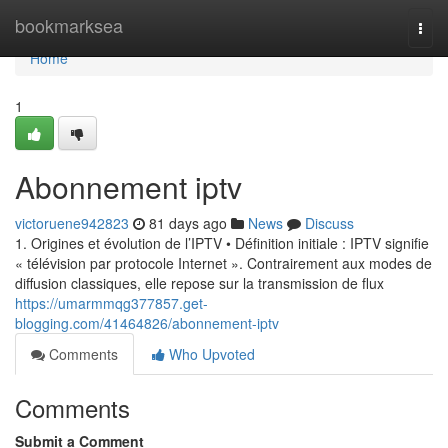
Home
bookmarksea
Togg
navi
Home
1
Abonnement iptv
victoruene942823
81 days ago
News
Discuss
1. Origines et évolution de l’IPTV • Définition initiale : IPTV signifie
« télévision par protocole Internet ». Contrairement aux modes de
diffusion classiques, elle repose sur la transmission de flux
https://umarmmqg377857.get-
blogging.com/41464826/abonnement-iptv
Comments
Who Upvoted
Comments
Submit a Comment