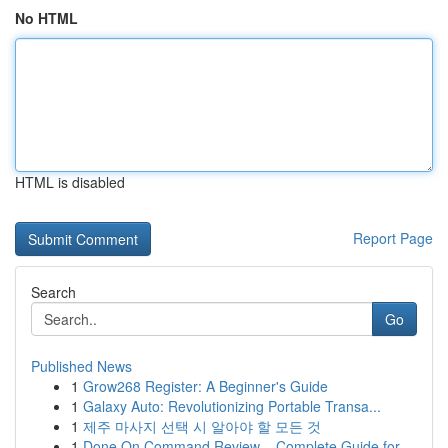
No HTML
HTML is disabled
Report Page
Search
Go
Published News
1
Grow268 Register: A Beginner's Guide
1
Galaxy Auto: Revolutionizing Portable Transa...
1
제주 마사지 선택 시 알아야 할 모든 것
1
Done On Command Review – Complete Guide for