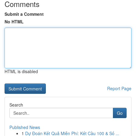
Comments
Submit a Comment
No HTML
HTML is disabled
Report Page
Search
Go
Published News
1
Dự Đoán Kết Quả Miễn Phí: Kết Cầu 100 & Số ...