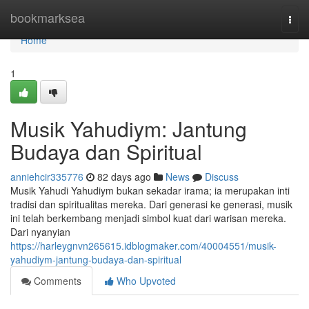
Home
bookmarksea
Togg
navi
Home
1
Musik Yahudiym: Jantung
Budaya dan Spiritual
anniehcir335776
82 days ago
News
Discuss
Musik Yahudi Yahudiym bukan sekadar irama; ia merupakan inti
tradisi dan spiritualitas mereka. Dari generasi ke generasi, musik
ini telah berkembang menjadi simbol kuat dari warisan mereka.
Dari nyanyian
https://harleygnvn265615.idblogmaker.com/40004551/musik-
yahudiym-jantung-budaya-dan-spiritual
Comments
Who Upvoted