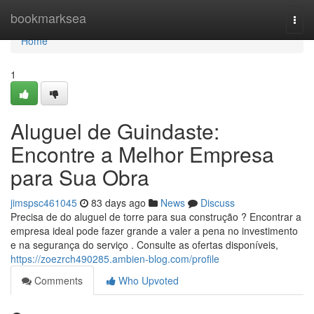
Home
bookmarksea
Togg
navi
Home
1
Aluguel de Guindaste:
Encontre a Melhor Empresa
para Sua Obra
jimspsc461045
83 days ago
News
Discuss
Precisa de do aluguel de torre para sua construção ? Encontrar a
empresa ideal pode fazer grande a valer a pena no investimento
e na segurança do serviço . Consulte as ofertas disponíveis,
https://zoezrch490285.ambien-blog.com/profile
Comments
Who Upvoted