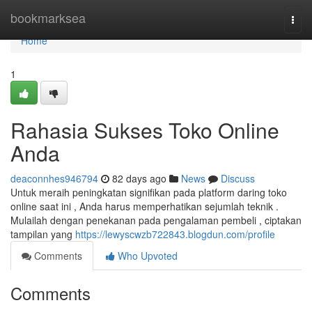
Home
bookmarksea
Togg
navi
Home
1
Rahasia Sukses Toko Online
Anda
deaconnhes946794
82 days ago
News
Discuss
Untuk meraih peningkatan signifikan pada platform daring toko
online saat ini , Anda harus memperhatikan sejumlah teknik .
Mulailah dengan penekanan pada pengalaman pembeli , ciptakan
tampilan yang
https://lewyscwzb722843.blogdun.com/profile
Comments
Who Upvoted
Comments