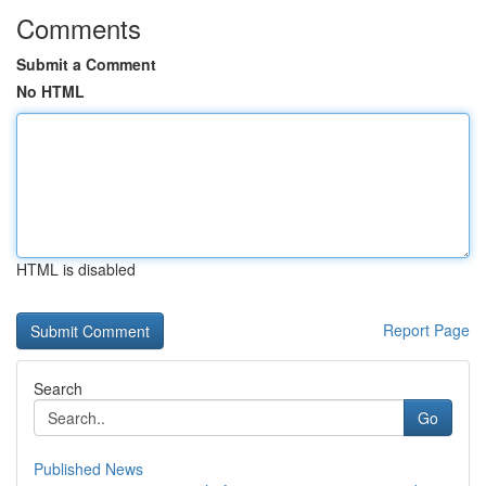
Comments
Submit a Comment
No HTML
HTML is disabled
Report Page
Search
Go
Published News