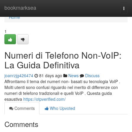
Home
bookmarksea
Togg
navi
Home
1
Numeri di Telefono Non-VoIP:
La Guida Definitiva
joanrzjg426474
81 days ago
News
Discuss
Affrontiamo il tema dei numeri non- basati su tecnologia VoIP .
Molti utenti sono confusi riguardo nel merito di differenze con
numeri di telefono tradizionali e quelli VoIP . Questa guida
esaustiva
https://otpverified.com/
Comments
Who Upvoted
Comments