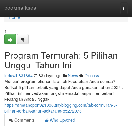
Home
bookmarksea
Togg
navi
Home
1
Program Termurah: 5 Pilihan
Unggul Tahun Ini
loriuwlh831894
83 days ago
News
Discuss
Mencari program ekonomis untuk kebutuhan Anda semua?
Berikut 5 pilihan terbaik yang dapat Anda gunakan tahun 2024 .
Pilihan ini menyediakan fungsi memadai tanpa membebani
keuangan Anda . Nggak
https://amaanopon921068.tinyblogging.com/tab-termurah-5-
pilihan-terbaik-tahun-sekarang-85272073
Comments
Who Upvoted