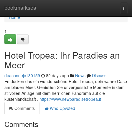
Home
bookmarksea
Togg
navi
Home
1
Hotel Tropea: Ihr Paradies an
Meer
deacondejc130159
82 days ago
News
Discuss
Entdecken das ein wunderschöne Hotel Tropea, dein wahre Oase
am blauen Meer. Genießen Sie unvergessliche Momente in dem
stilvollen Anlage mit dem herrlichen Panorama auf die
küstenlandschaft .
https://www.newparadisetropea.it
Comments
Who Upvoted
Comments