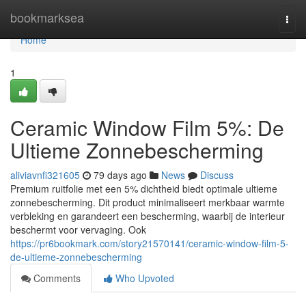
Home
bookmarksea
Togg
navi
Home
1
Ceramic Window Film 5%: De
Ultieme Zonnebescherming
aliviavnfi321605
79 days ago
News
Discuss
Premium ruitfolie met een 5% dichtheid biedt optimale ultieme
zonnebescherming. Dit product minimaliseert merkbaar warmte
verbleking en garandeert een bescherming, waarbij de interieur
beschermt voor vervaging. Ook
https://pr6bookmark.com/story21570141/ceramic-window-film-5-
de-ultieme-zonnebescherming
Comments
Who Upvoted