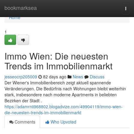
Home
bookmarksea
Togg
navi
Home
1
Immo Wien: Die neuesten
Trends im Immobilienmarkt
jesseocrp205009
82 days ago
News
Discuss
Der Wiener's Immobilienbereich zeigt aktuell spannende
Veränderungen. Die Bedürfnis nach Wohnungen bleibt weiterhin
stark, insbesondere nach moderne Apartments in beliebten
Bezirken der Stadt .
https://adamrnii968802.blogadvize.com/49904119/immo-wien-
die-neuesten-trends-im-immobilienmarkt
Comments
Who Upvoted