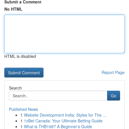
Submit a Comment
No HTML
HTML is disabled
Report Page
Search
Go
Published News
1
Website Development India: Styles for The ...
1
1xBet Canada: Your Ultimate Betting Guide
1
What is THB168? A Beginner's Guide