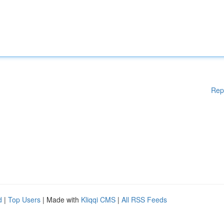
Rep
d
|
Top Users
| Made with
Kliqqi CMS
|
All RSS Feeds