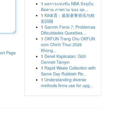
1
ผลการแข่งขัน NBA ปัจจุบัน:
ติดตาม ภาพรวม ของ ฤด...
1
K8体育：最新赛事资讯与精
彩回顾
1
Garmin Fenix 7: Problemas
Dificuldades Questões...
1
OKFUN Trang Chu OKFUN
com Chinh Thuc 2026
Khong...
ort Page
1
Dereli Kaplıcaları: Gizli
Cenneti Tanıyın
1
Rapid Waste Collection with
Same Day Rubbish Re...
1
Understanding diverse
methods firms use for upg...