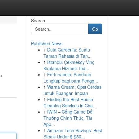
Search
Go
Published News
1
Duta Gardenia: Suatu
Taman Rahasia di Tan...
1
İstanbul Çekmeköy Vinç
Kiralama Hizmeti: İnd...
1
Fortunabola: Panduan
de
Lengkap bagi para Pengg...
1
Warna Cream: Opsi Cerdas
untuk Ruangan Impian
1
Finding the Best House
Cleaning Services in Cha...
1
IWIN – Cổng Game Đổi
Thưởng Chính Thức, Tải
App...
1
Amazon Tech Savings: Best
Steals Under $ $50...