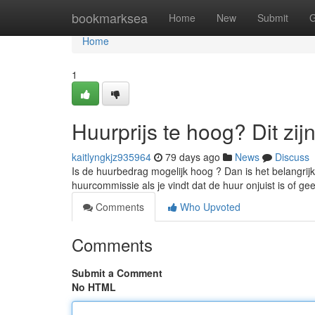
Home
bookmarksea
Home
New
Submit
G
Home
1
Huurprijs te hoog? Dit zij
kaitlyngkjz935964
79 days ago
News
Discuss
Is de huurbedrag mogelijk hoog ? Dan is het belangrijk
huurcommissie als je vindt dat de huur onjuist is of g
Comments
Who Upvoted
Comments
Submit a Comment
No HTML