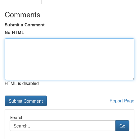
Comments
Submit a Comment
No HTML
HTML is disabled
Report Page
Search
Go