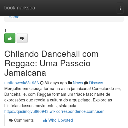
Home
bookmarksea
Togg
navi
Home
1
Chilando Dancehall com
Reggae: Uma Passeio
Jamaicana
matteowrsk831986
80 days ago
News
Discuss
Mergulhe em cabeça forma na alma jamaicana! Conectando-se,
Dancehall e, com Reggae formam um tríade fascinante de
expressões que revela a cultura do arquipélago. Explore as
histórias desses movimentos, sinta pela
https://qasimojvu660943.wikicorrespondence.com/user
Comments
Who Upvoted