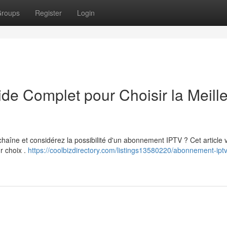
roups
Register
Login
e Complet pour Choisir la Meill
haîne et considérez la possibilité d'un abonnement IPTV ? Cet article 
ur choix .
https://coolbizdirectory.com/listings13580220/abonnement-iptv