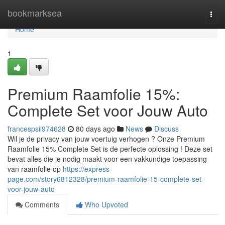
Home
bookmarksea
Togg
navi
Home
1
Premium Raamfolie 15%:
Complete Set voor Jouw Auto
francespsil974628
80 days ago
News
Discuss
Wil je de privacy van jouw voertuig verhogen ? Onze Premium
Raamfolie 15% Complete Set is de perfecte oplossing ! Deze set
bevat alles die je nodig maakt voor een vakkundige toepassing
van raamfolie op
https://express-
page.com/story6812328/premium-raamfolie-15-complete-set-
voor-jouw-auto
Comments
Who Upvoted