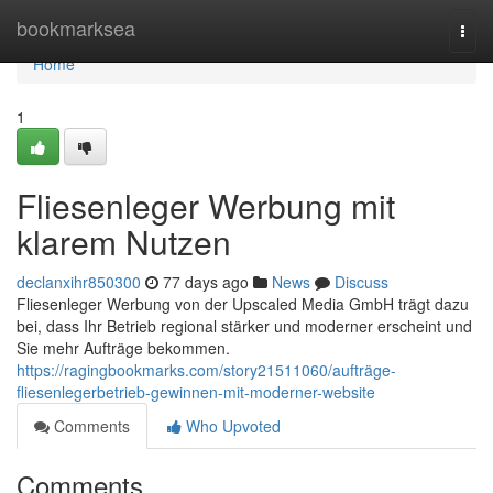
Home
bookmarksea
Togg
navi
Home
1
Fliesenleger Werbung mit
klarem Nutzen
declanxihr850300
77 days ago
News
Discuss
Fliesenleger Werbung von der Upscaled Media GmbH trägt dazu
bei, dass Ihr Betrieb regional stärker und moderner erscheint und
Sie mehr Aufträge bekommen.
https://ragingbookmarks.com/story21511060/aufträge-
fliesenlegerbetrieb-gewinnen-mit-moderner-website
Comments
Who Upvoted
Comments