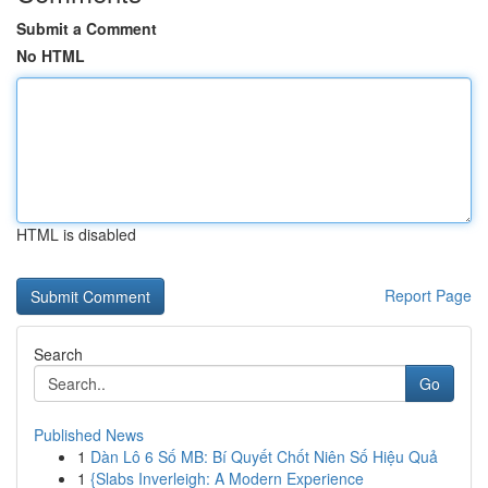
Submit a Comment
No HTML
HTML is disabled
Report Page
Search
Go
Published News
1
Dàn Lô 6 Số MB: Bí Quyết Chốt Niên Số Hiệu Quả
1
{Slabs Inverleigh: A Modern Experience