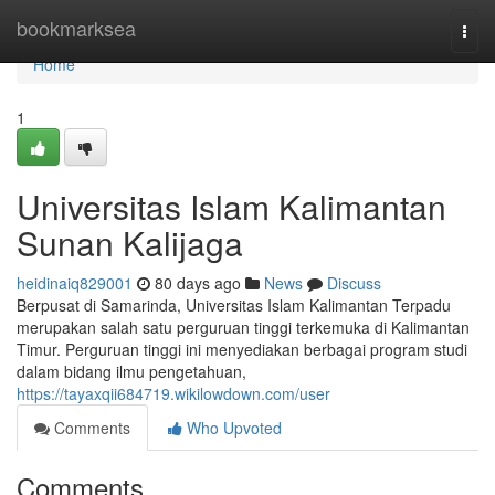
Home
bookmarksea
Togg
navi
Home
1
Universitas Islam Kalimantan
Sunan Kalijaga
heidinaiq829001
80 days ago
News
Discuss
Berpusat di Samarinda, Universitas Islam Kalimantan Terpadu
merupakan salah satu perguruan tinggi terkemuka di Kalimantan
Timur. Perguruan tinggi ini menyediakan berbagai program studi
dalam bidang ilmu pengetahuan,
https://tayaxqii684719.wikilowdown.com/user
Comments
Who Upvoted
Comments