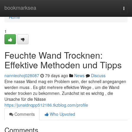
Home
bookmarksea
Togg
navi
Home
1
Feuchte Wand Trocknen:
Effektive Methoden und Tipps
nannieohoj028087
79 days ago
News
Discuss
Eine nasse Wand mag ein Problem sein, der schnell angegangen
werden muss . Es gibt mehrere effektive Wege , um die Wand
wieder trocken zu bekommen. Zunächst ist es wichtig , die
Ursache für die Nässe
https://junaidnqpp512186.tkzblog.com/profile
Comments
Who Upvoted
Comments