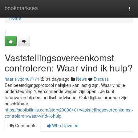
Home
bookmarksea
Togg
navi
Home
1
Vaststellingsovereenkomst
controleren: Waar vind ik hulp?
haarisivqd467771
81 days ago
News
Discuss
Een beëindigingsprotocol nakijken kan lastig zijn. Waar vind je
ondersteuning ? Verschillende wegen zijn open . Je kunt
terugvallen bij een juridisch adviseur . Ook digitaal bronnen zijn
beschikbaar,
https://seolistlinks.com/story23036461/vaststellingsovereenkomst-
controleren-waar-vind-ik-hulp
Comments
Who Upvoted