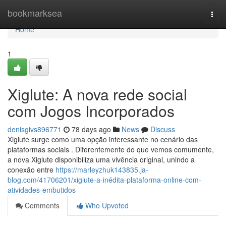
Home
bookmarksea
Togg
navi
Home
1
Xiglute: A nova rede social
com Jogos Incorporados
denisgivs896771
78 days ago
News
Discuss
Xiglute surge como uma opção interessante no cenário das
plataformas sociais . Diferentemente do que vemos comumente,
a nova Xiglute disponibiliza uma vivência original, unindo a
conexão entre
https://marleyzhuk143835.ja-
blog.com/41706201/xiglute-a-inédita-plataforma-online-com-
atividades-embutidos
Comments
Who Upvoted