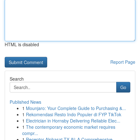
HTML is disabled
Report Page
Search
Go
Published News
1
Mounjaro: Your Complete Guide to Purchasing &...
1
Rekomendasi Resto Indo Populer di FYP TikTok
1
Electrician in Hornsby Delivering Reliable Elec...
1
The contemporary economic market requires
compr...
1
Receptor Alphasat TX AI: A Comprehensive