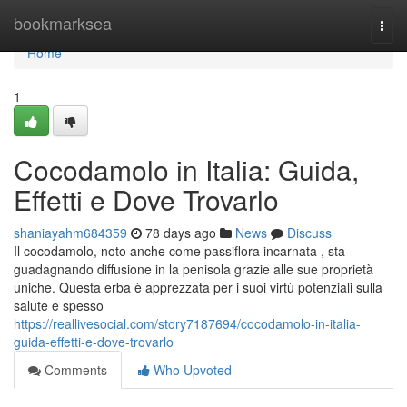
Home
bookmarksea
Togg
navi
Home
1
Cocodamolo in Italia: Guida,
Effetti e Dove Trovarlo
shaniayahm684359
78 days ago
News
Discuss
Il cocodamolo, noto anche come passiflora incarnata , sta
guadagnando diffusione in la penisola grazie alle sue proprietà
uniche. Questa erba è apprezzata per i suoi virtù potenziali sulla
salute e spesso
https://reallivesocial.com/story7187694/cocodamolo-in-italia-
guida-effetti-e-dove-trovarlo
Comments
Who Upvoted