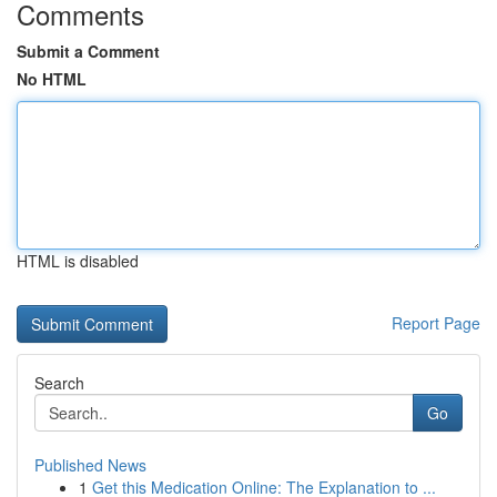
Comments
Submit a Comment
No HTML
HTML is disabled
Report Page
Search
Go
Published News
1
Get this Medication Online: The Explanation to ...