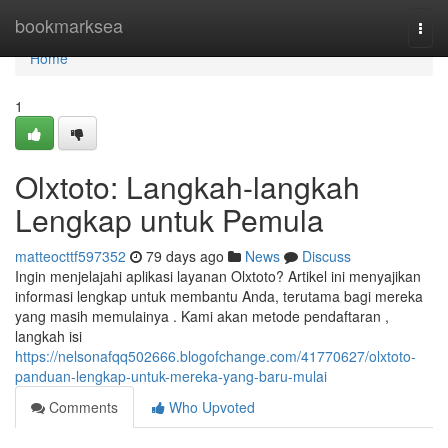
Home
bookmarksea
Togg
navi
Home
1
Olxtoto: Langkah-langkah
Lengkap untuk Pemula
matteocttf597352
79 days ago
News
Discuss
Ingin menjelajahi aplikasi layanan Olxtoto? Artikel ini menyajikan
informasi lengkap untuk membantu Anda, terutama bagi mereka
yang masih memulainya . Kami akan metode pendaftaran ,
langkah isi
https://nelsonafqq502666.blogofchange.com/41770627/olxtoto-
panduan-lengkap-untuk-mereka-yang-baru-mulai
Comments
Who Upvoted