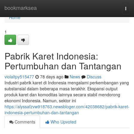
Home
bookmarksea
Togg
navi
Home
1
Pabrik Karet Indonesia:
Pertumbuhan dan Tantangan
violaltpy515477
78 days ago
News
Discuss
Industri pabrik karet di Indonesia mengalami perkembangan yang
substansial dalam beberapa masa terakhir. Ekspansi output
produk karet dan komoditas lainnya secara stabil mendorong
ekonomi Indonesia. Namun, sektor ini
https://alyssafzvw918763.newsbloger.com/42038682/pabrik-karet-
indonesia-pertumbuhan-dan-tantangan
Comments
Who Upvoted