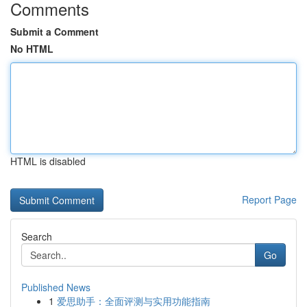
Comments
Submit a Comment
No HTML
HTML is disabled
Report Page
Search
Go
Published News
1
爱思助手：全面评测与实用功能指南