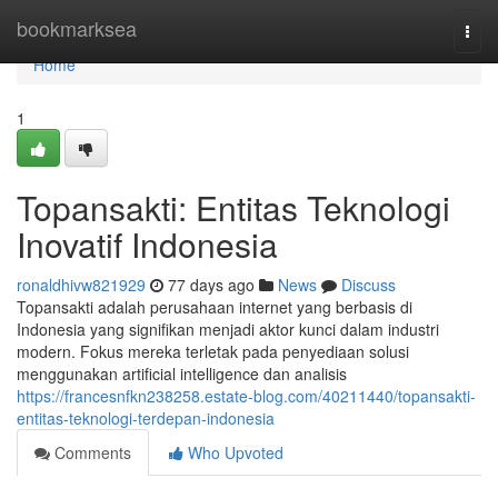
Home
bookmarksea
Togg
navi
Home
1
Topansakti: Entitas Teknologi
Inovatif Indonesia
ronaldhivw821929
77 days ago
News
Discuss
Topansakti adalah perusahaan internet yang berbasis di
Indonesia yang signifikan menjadi aktor kunci dalam industri
modern. Fokus mereka terletak pada penyediaan solusi
menggunakan artificial intelligence dan analisis
https://francesnfkn238258.estate-blog.com/40211440/topansakti-
entitas-teknologi-terdepan-indonesia
Comments
Who Upvoted