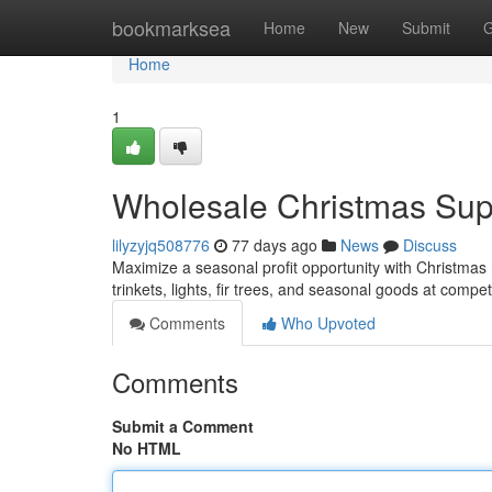
Home
bookmarksea
Home
New
Submit
G
Home
1
Wholesale Christmas Suppl
lilyzyjq508776
77 days ago
News
Discuss
Maximize a seasonal profit opportunity with Christmas me
trinkets, lights, fir trees, and seasonal goods at compe
Comments
Who Upvoted
Comments
Submit a Comment
No HTML