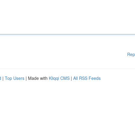
Rep
d
|
Top Users
| Made with
Kliqqi CMS
|
All RSS Feeds