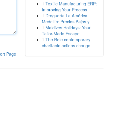
1
Textile Manufacturing ERP:
Improving Your Process
1
Droguería La América
Medellín: Precios Bajos y ...
1
Maldives Holidays: Your
Tailor-Made Escape
1
The Role contemporary
charitable actions change...
ort Page