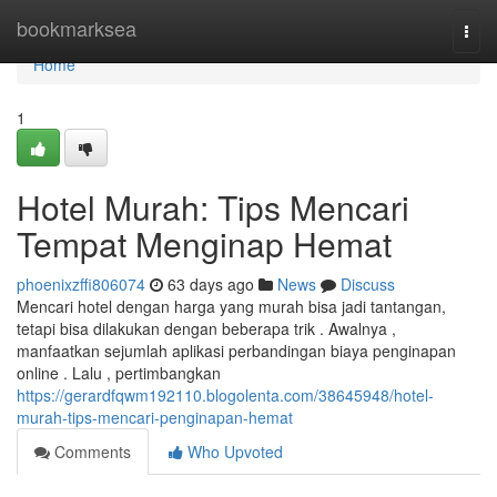
Home
bookmarksea
Togg
navi
Home
1
Hotel Murah: Tips Mencari
Tempat Menginap Hemat
phoenixzffi806074
63 days ago
News
Discuss
Mencari hotel dengan harga yang murah bisa jadi tantangan,
tetapi bisa dilakukan dengan beberapa trik . Awalnya ,
manfaatkan sejumlah aplikasi perbandingan biaya penginapan
online . Lalu , pertimbangkan
https://gerardfqwm192110.blogolenta.com/38645948/hotel-
murah-tips-mencari-penginapan-hemat
Comments
Who Upvoted