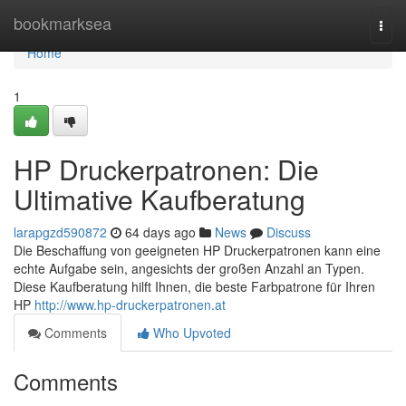
Home
bookmarksea
Togg
navi
Home
1
HP Druckerpatronen: Die
Ultimative Kaufberatung
larapgzd590872
64 days ago
News
Discuss
Die Beschaffung von geeigneten HP Druckerpatronen kann eine
echte Aufgabe sein, angesichts der großen Anzahl an Typen.
Diese Kaufberatung hilft Ihnen, die beste Farbpatrone für Ihren
HP
http://www.hp-druckerpatronen.at
Comments
Who Upvoted
Comments