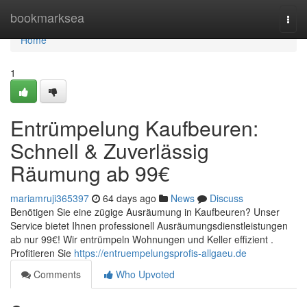
Home
bookmarksea
Togg
navi
Home
1
Entrümpelung Kaufbeuren:
Schnell & Zuverlässig
Räumung ab 99€
mariamruji365397
64 days ago
News
Discuss
Benötigen Sie eine zügige Ausräumung in Kaufbeuren? Unser
Service bietet Ihnen professionell Ausräumungsdienstleistungen
ab nur 99€! Wir entrümpeln Wohnungen und Keller effizient .
Profitieren Sie
https://entruempelungsprofis-allgaeu.de
Comments
Who Upvoted