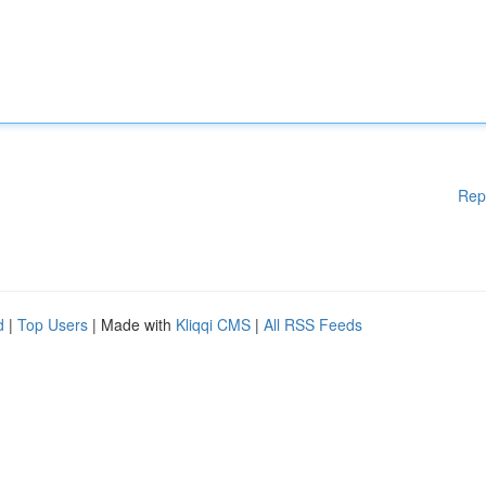
Rep
d
|
Top Users
| Made with
Kliqqi CMS
|
All RSS Feeds