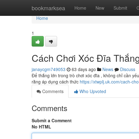
Home
bookmarksea
Home
New
Submit
G
Home
1
Cách Chơi Xóc Đĩa Thắng
janaycgm749053
63 days ago
News
Discuss
Để thắng lớn trong trò chơi xóc đĩa , không chỉ cần yế
rằng áp dụng cách thức
https://xtwplj.uk.com/cach-cho
Comments
Who Upvoted
Comments
Submit a Comment
No HTML