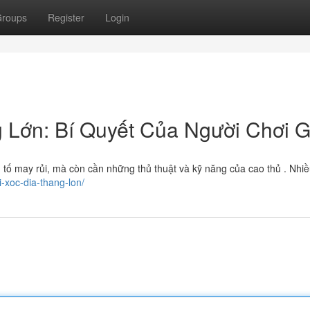
roups
Register
Login
 Lớn: Bí Quyết Của Người Chơi G
u tố may rủi, mà còn cần những thủ thuật và kỹ năng của cao thủ . Nhiề
i-xoc-dia-thang-lon/