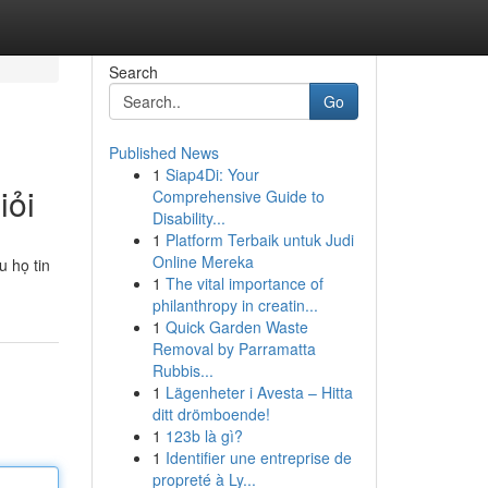
Search
Go
Published News
1
Siap4Di: Your
iỏi
Comprehensive Guide to
Disability...
1
Platform Terbaik untuk Judi
Online Mereka
u họ tin
1
The vital importance of
philanthropy in creatin...
1
Quick Garden Waste
Removal by Parramatta
Rubbis...
1
Lägenheter i Avesta – Hitta
ditt drömboende!
1
123b là gì?
1
Identifier une entreprise de
propreté à Ly...